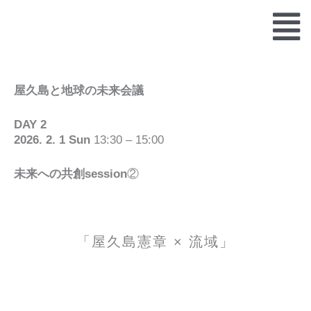
内
容
を
ス
キ
ッ
屋久島と地球の未来会議
プ
DAY 2
2026. 2. 1 Sun
13:30 – 15:00
未来への共創session
②
「屋久島憲章 × 流域」