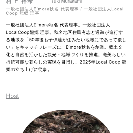
村上 裕希
Yuki Murakami
一般社団法人E'more秋名 代表理事 / 一般社団法人Local
Coop 龍郷 理事
一般社団法人E’more秋名 代表理事。一般社団法人
LocalCoop龍郷 理事。秋名地区住民有志と過疎が進行す
る地域を「50年後も子供達が住みたい地域にであって欲し
い」をキャッチフレーズに、E’more秋名を創業。郷土文
化と自然を活かした観光・地域づくりを推進。奄美らしい
持続可能な暮らしの実現を目指し、2025年Local Coop 龍
郷の立ち上げに従事。
Host