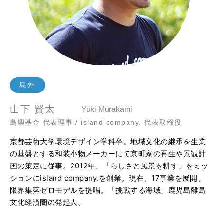
島外
山下 賢太
Yuki Murakami
島嶼基金 代表理事 / island company. 代表取締役
京都芸術大学環境デザイン学科卒。地域文化の継承を生業
の基盤とする和装小物メーカーにて京町家の再生や景観計
画の策定に従事。2012年、「らしさと風景を耕す」をミッ
ションにisland company.を創業。現在、17事業を展開、
限界集落ゼロモデルを提唱。「挑戦する海域」鹿児島離島
文化経済圏の発起人。